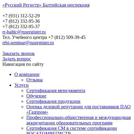
«Русский Регистр» Балтийская инспекция
Русский Регистр
Балтийская инспекция
+7 (931) 312-52-29
+7 (812) 332-95-36
+7 (812) 332-95-37
rr-baltic@rusregister.ru
Тел. Учебного центра +7 (812) 509-39-45
rrbi-seminar@rusregister.ru
Заказать звонок
Задать вопрос
Навигация по сайту
О компании
Отзывы
Услуги
Сертификация менеджмента
Обучение
Сертификация продукции
Оценка деловой репутации для поставщиков ПАО
«Газпром»
Профессионально-общественная и международная
аккредитации образовательных программ
Сертификация СМ в системе сертификации
РОСАТОМРЕГИСТР