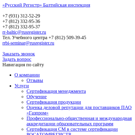
«Русский Регистр» Балтийская инспекция
Русский Регистр
Балтийская инспекция
+7 (931) 312-52-29
+7 (812) 332-95-36
+7 (812) 332-95-37
rr-baltic@rusregister.ru
Тел. Учебного центра +7 (812) 509-39-45
rrbi-seminar@rusregister.ru
Заказать звонок
Задать вопрос
Навигация по сайту
О компании
Отзывы
Услуги
Сертификация менеджмента
Обучение
Сертификация продукции
Оценка деловой репутации для поставщиков ПАО
«Газпром»
Профессионально-общественная и международная
аккредитации образовательных программ
Сертификация СМ в системе сертификации
РОСАТОМРЕГИСТР