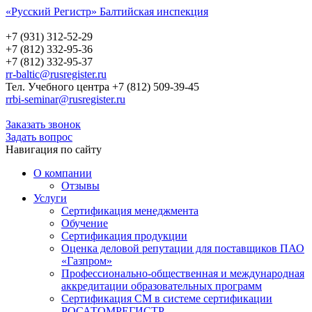
«Русский Регистр» Балтийская инспекция
Русский Регистр
Балтийская инспекция
+7 (931) 312-52-29
+7 (812) 332-95-36
+7 (812) 332-95-37
rr-baltic@rusregister.ru
Тел. Учебного центра +7 (812) 509-39-45
rrbi-seminar@rusregister.ru
Заказать звонок
Задать вопрос
Навигация по сайту
О компании
Отзывы
Услуги
Сертификация менеджмента
Обучение
Сертификация продукции
Оценка деловой репутации для поставщиков ПАО
«Газпром»
Профессионально-общественная и международная
аккредитации образовательных программ
Сертификация СМ в системе сертификации
РОСАТОМРЕГИСТР