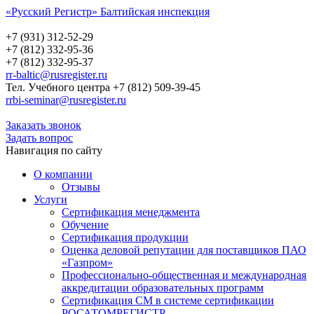
«Русский Регистр» Балтийская инспекция
Русский Регистр
Балтийская инспекция
+7 (931) 312-52-29
+7 (812) 332-95-36
+7 (812) 332-95-37
rr-baltic@rusregister.ru
Тел. Учебного центра +7 (812) 509-39-45
rrbi-seminar@rusregister.ru
Заказать звонок
Задать вопрос
Навигация по сайту
О компании
Отзывы
Услуги
Сертификация менеджмента
Обучение
Сертификация продукции
Оценка деловой репутации для поставщиков ПАО
«Газпром»
Профессионально-общественная и международная
аккредитации образовательных программ
Сертификация СМ в системе сертификации
РОСАТОМРЕГИСТР