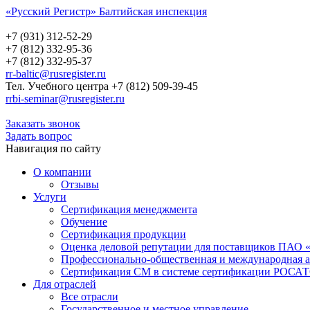
«Русский Регистр» Балтийская инспекция
Русский Регистр
Балтийская инспекция
+7 (931) 312-52-29
+7 (812) 332-95-36
+7 (812) 332-95-37
rr-baltic@rusregister.ru
Тел. Учебного центра +7 (812) 509-39-45
rrbi-seminar@rusregister.ru
Заказать звонок
Задать вопрос
Навигация по сайту
О компании
Отзывы
Услуги
Сертификация менеджмента
Обучение
Сертификация продукции
Оценка деловой репутации для поставщиков ПАО 
Профессионально-общественная и международная а
Сертификация СМ в системе сертификации РО
Для отраслей
Все отрасли
Государственное и местное управление