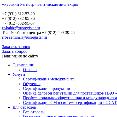
«Русский Регистр» Балтийская инспекция
Русский Регистр
Балтийская инспекция
+7 (931) 312-52-29
+7 (812) 332-95-36
+7 (812) 332-95-37
rr-baltic@rusregister.ru
Тел. Учебного центра +7 (812) 509-39-45
rrbi-seminar@rusregister.ru
Заказать звонок
Задать вопрос
Навигация по сайту
О компании
Отзывы
Услуги
Сертификация менеджмента
Обучение
Сертификация продукции
Оценка деловой репутации для поставщиков ПАО 
Профессионально-общественная и международная а
Сертификация СМ в системе сертификации РО
Для отраслей
Все отрасли
Государственное и местное управление