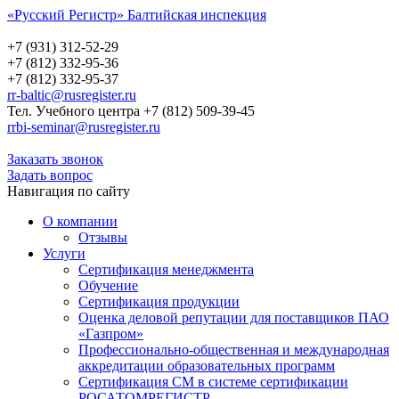
«Русский Регистр» Балтийская инспекция
Русский Регистр
Балтийская инспекция
+7 (931) 312-52-29
+7 (812) 332-95-36
+7 (812) 332-95-37
rr-baltic@rusregister.ru
Тел. Учебного центра +7 (812) 509-39-45
rrbi-seminar@rusregister.ru
Заказать звонок
Задать вопрос
Навигация по сайту
О компании
Отзывы
Услуги
Сертификация менеджмента
Обучение
Сертификация продукции
Оценка деловой репутации для поставщиков ПАО
«Газпром»
Профессионально-общественная и международная
аккредитации образовательных программ
Сертификация СМ в системе сертификации
РОСАТОМРЕГИСТР