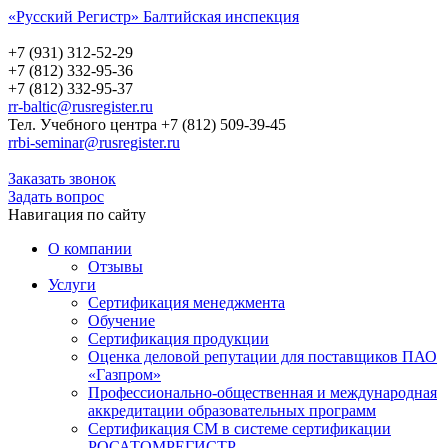
«Русский Регистр» Балтийская инспекция
Русский Регистр
Балтийская инспекция
+7 (931) 312-52-29
+7 (812) 332-95-36
+7 (812) 332-95-37
rr-baltic@rusregister.ru
Тел. Учебного центра +7 (812) 509-39-45
rrbi-seminar@rusregister.ru
Заказать звонок
Задать вопрос
Навигация по сайту
О компании
Отзывы
Услуги
Сертификация менеджмента
Обучение
Сертификация продукции
Оценка деловой репутации для поставщиков ПАО
«Газпром»
Профессионально-общественная и международная
аккредитации образовательных программ
Сертификация СМ в системе сертификации
РОСАТОМРЕГИСТР