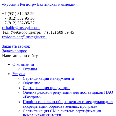
«Русский Регистр» Балтийская инспекция
Русский Регистр
Балтийская инспекция
+7 (931) 312-52-29
+7 (812) 332-95-36
+7 (812) 332-95-37
rr-baltic@rusregister.ru
Тел. Учебного центра +7 (812) 509-39-45
rrbi-seminar@rusregister.ru
Заказать звонок
Задать вопрос
Навигация по сайту
О компании
Отзывы
Услуги
Сертификация менеджмента
Обучение
Сертификация продукции
Оценка деловой репутации для поставщиков ПАО
«Газпром»
Профессионально-общественная и международная
аккредитации образовательных программ
Сертификация СМ в системе сертификации
РОСАТОМРЕГИСТР