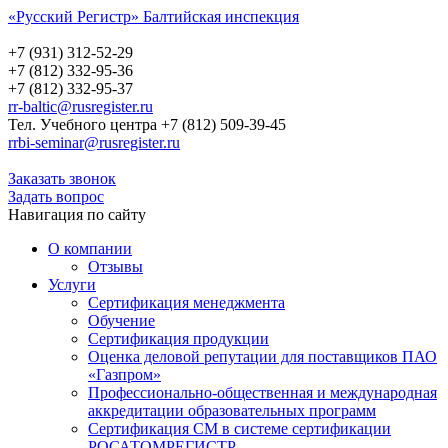
«Русский Регистр» Балтийская инспекция
Русский Регистр
Балтийская инспекция
+7 (931) 312-52-29
+7 (812) 332-95-36
+7 (812) 332-95-37
rr-baltic@rusregister.ru
Тел. Учебного центра +7 (812) 509-39-45
rrbi-seminar@rusregister.ru
Заказать звонок
Задать вопрос
Навигация по сайту
О компании
Отзывы
Услуги
Сертификация менеджмента
Обучение
Сертификация продукции
Оценка деловой репутации для поставщиков ПАО
«Газпром»
Профессионально-общественная и международная
аккредитации образовательных программ
Сертификация СМ в системе сертификации
РОСАТОМРЕГИСТР