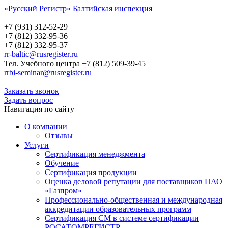
«Русский Регистр» Балтийская инспекция
Русский Регистр
Балтийская инспекция
+7 (931) 312-52-29
+7 (812) 332-95-36
+7 (812) 332-95-37
rr-baltic@rusregister.ru
Тел. Учебного центра +7 (812) 509-39-45
rrbi-seminar@rusregister.ru
Заказать звонок
Задать вопрос
Навигация по сайту
О компании
Отзывы
Услуги
Сертификация менеджмента
Обучение
Сертификация продукции
Оценка деловой репутации для поставщиков ПАО
«Газпром»
Профессионально-общественная и международная
аккредитации образовательных программ
Сертификация СМ в системе сертификации
РОСАТОМРЕГИСТР