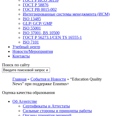
ГОСТ Р ИСО 58139
ГОСТ Р 58876
ГОСТ РВ 0015-002
Интегрированные системы менеджмента (ИСМ)
ISO 13485
GLP/ GCP/ GMP
ISO 55001
ISO 37001, BS 10500
ГОСТ Р 56273.1/CEN TS 16555-1
ISO 7101
Учебный центр
Новости/Мероприятия
Контакты
Поиск по сайту
Главная
»
События и Новости
» “Education Quality
News” при поддержке Erasmus+
Оценка качества образования
Об Агентстве
Сертификаты и Аттестаты
Сильные стороны и принципы работы
Органы принятия решений