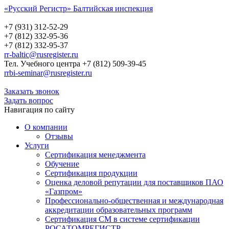
«Русский Регистр» Балтийская инспекция
Русский Регистр
Балтийская инспекция
+7 (931) 312-52-29
+7 (812) 332-95-36
+7 (812) 332-95-37
rr-baltic@rusregister.ru
Тел. Учебного центра +7 (812) 509-39-45
rrbi-seminar@rusregister.ru
Заказать звонок
Задать вопрос
Навигация по сайту
О компании
Отзывы
Услуги
Сертификация менеджмента
Обучение
Сертификация продукции
Оценка деловой репутации для поставщиков ПАО
«Газпром»
Профессионально-общественная и международная
аккредитации образовательных программ
Сертификация СМ в системе сертификации
РОСАТОМРЕГИСТР