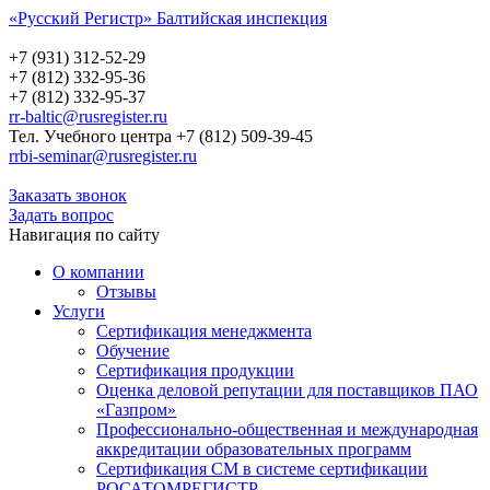
«Русский Регистр» Балтийская инспекция
Русский Регистр
Балтийская инспекция
+7 (931) 312-52-29
+7 (812) 332-95-36
+7 (812) 332-95-37
rr-baltic@rusregister.ru
Тел. Учебного центра +7 (812) 509-39-45
rrbi-seminar@rusregister.ru
Заказать звонок
Задать вопрос
Навигация по сайту
О компании
Отзывы
Услуги
Сертификация менеджмента
Обучение
Сертификация продукции
Оценка деловой репутации для поставщиков ПАО
«Газпром»
Профессионально-общественная и международная
аккредитации образовательных программ
Сертификация СМ в системе сертификации
РОСАТОМРЕГИСТР