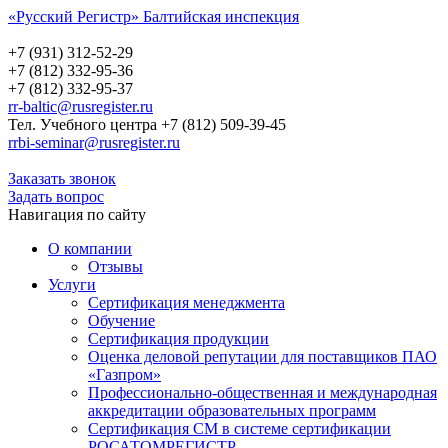
«Русский Регистр» Балтийская инспекция
Русский Регистр
Балтийская инспекция
+7 (931) 312-52-29
+7 (812) 332-95-36
+7 (812) 332-95-37
rr-baltic@rusregister.ru
Тел. Учебного центра +7 (812) 509-39-45
rrbi-seminar@rusregister.ru
Заказать звонок
Задать вопрос
Навигация по сайту
О компании
Отзывы
Услуги
Сертификация менеджмента
Обучение
Сертификация продукции
Оценка деловой репутации для поставщиков ПАО
«Газпром»
Профессионально-общественная и международная
аккредитации образовательных программ
Сертификация СМ в системе сертификации
РОСАТОМРЕГИСТР