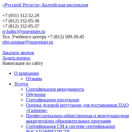
«Русский Регистр» Балтийская инспекция
Русский Регистр
Балтийская инспекция
+7 (931) 312-52-29
+7 (812) 332-95-36
+7 (812) 332-95-37
rr-baltic@rusregister.ru
Тел. Учебного центра +7 (812) 509-39-45
rrbi-seminar@rusregister.ru
Заказать звонок
Задать вопрос
Навигация по сайту
О компании
Отзывы
Услуги
Сертификация менеджмента
Обучение
Сертификация продукции
Оценка деловой репутации для поставщиков ПАО
«Газпром»
Профессионально-общественная и международная
аккредитации образовательных программ
Сертификация СМ в системе сертификации
РОСАТОМРЕГИСТР