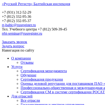
«Русский Регистр» Балтийская инспекция
Русский Регистр
Балтийская инспекция
+7 (931) 312-52-29
+7 (812) 332-95-36
+7 (812) 332-95-37
rr-baltic@rusregister.ru
Тел. Учебного центра +7 (812) 509-39-45
rrbi-seminar@rusregister.ru
Заказать звонок
Задать вопрос
Навигация по сайту
О компании
Отзывы
Услуги
Сертификация менеджмента
Обучение
Сертификация продукции
Оценка деловой репутации для поставщиков ПАО 
Профессионально-общественная и международная а
Сертификация СМ в системе сертификации РО
Для отраслей
Все отрасли
Государственное и местное управление