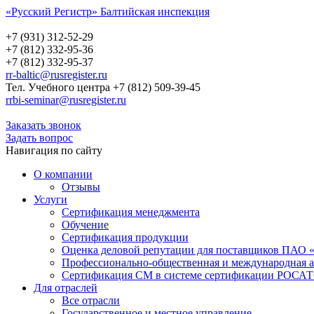
«Русский Регистр» Балтийская инспекция
Русский Регистр
Балтийская инспекция
+7 (931) 312-52-29
+7 (812) 332-95-36
+7 (812) 332-95-37
rr-baltic@rusregister.ru
Тел. Учебного центра +7 (812) 509-39-45
rrbi-seminar@rusregister.ru
Заказать звонок
Задать вопрос
Навигация по сайту
О компании
Отзывы
Услуги
Сертификация менеджмента
Обучение
Сертификация продукции
Оценка деловой репутации для поставщиков ПАО 
Профессионально-общественная и международная а
Сертификация СМ в системе сертификации РО
Для отраслей
Все отрасли
Государственное и местное управление