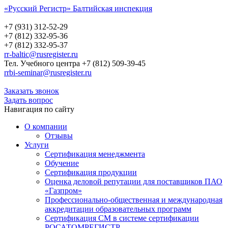
«Русский Регистр» Балтийская инспекция
Русский Регистр
Балтийская инспекция
+7 (931) 312-52-29
+7 (812) 332-95-36
+7 (812) 332-95-37
rr-baltic@rusregister.ru
Тел. Учебного центра +7 (812) 509-39-45
rrbi-seminar@rusregister.ru
Заказать звонок
Задать вопрос
Навигация по сайту
О компании
Отзывы
Услуги
Сертификация менеджмента
Обучение
Сертификация продукции
Оценка деловой репутации для поставщиков ПАО
«Газпром»
Профессионально-общественная и международная
аккредитации образовательных программ
Сертификация СМ в системе сертификации
РОСАТОМРЕГИСТР